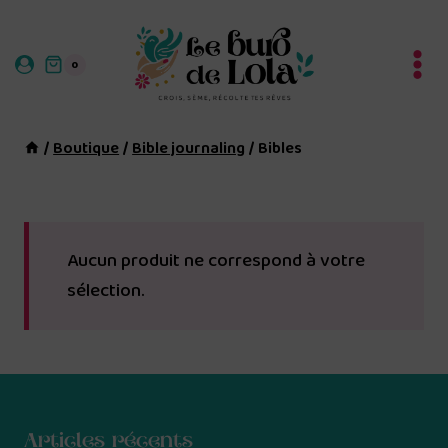
Aller
au
0
contenu
/
Boutique
/
Bible journaling
/
Bibles
Aucun produit ne correspond à votre
sélection.
Articles récents