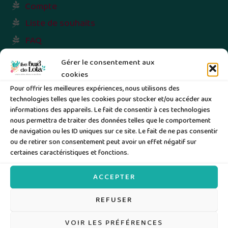
Compte
Liste de souhaits
FAQ
Freebies
Gérer le consentement aux
Blog
cookies
Pour offrir les meilleures expériences, nous utilisons des
CGV
technologies telles que les cookies pour stocker et/ou accéder aux
CGU
informations des appareils. Le fait de consentir à ces technologies
nous permettra de traiter des données telles que le comportement
Mentions légales
de navigation ou les ID uniques sur ce site. Le fait de ne pas consentir
ou de retirer son consentement peut avoir un effet négatif sur
Politique de confidentialité
certaines caractéristiques et fonctions.
Politique de cookies
Conditions générales
ACCEPTER
REFUSER
VOIR LES PRÉFÉRENCES