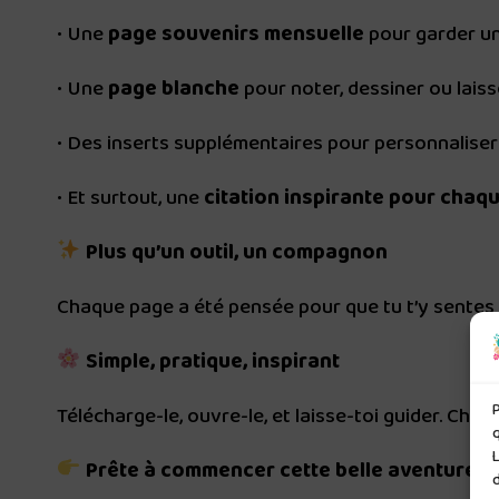
• Une
page souvenirs mensuelle
pour garder un
• Une
page blanche
pour noter, dessiner ou lais
• Des inserts supplémentaires pour personnaliser
• Et surtout, une
citation inspirante pour chaq
Plus qu’un outil, un compagnon
Chaque page a été pensée pour que tu t’y sentes b
Simple, pratique, inspirant
P
Télécharge-le, ouvre-le, et laisse-toi guider. Chaq
L
Prête à commencer cette belle aventure ? 