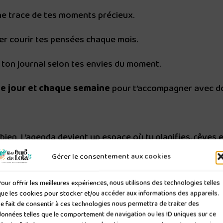
e trace de tes moments précieux.
ser courir tes pensées chaque mois.
 ton journal selon tes envies du moment.
ue jour et chaque semaine
pour t’accompagner avec d
ien. L’agenda devient un espace où tu planifies, rêves e
Gérer le consentement aux cookies
our offrir les meilleures expériences, nous utilisons des technologies telles
ue détail a été imaginé pour que tu puisses t’organiser ave
que les cookies pour stocker et/ou accéder aux informations des appareils.
e fait de consentir à ces technologies nous permettra de traiter des
Ajoute-le à ton panier dès maintenant.
données telles que le comportement de navigation ou les ID uniques sur ce