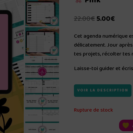
Pink
Le
Le
22.00
€
5.00
€
prix
prix
Cet agenda numérique es
initial
actue
délicatement. Jour après
était :
est :
tes projets, récolter tes
22.00€.
5.00€
Laisse-toi guider et écris 
VOIR LA DESCRIPTION
Rupture de stock