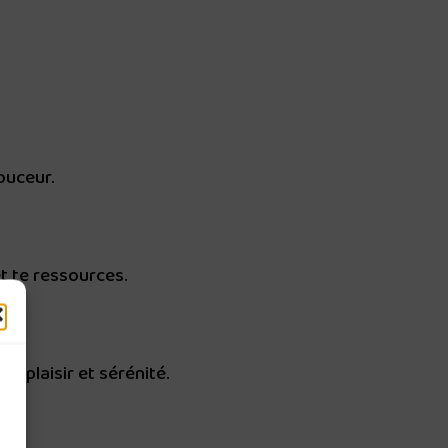
ouceur.
t te ressources.
c plaisir et sérénité.