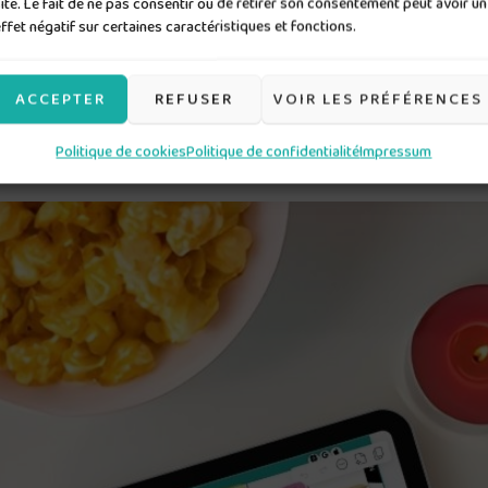
ite. Le fait de ne pas consentir ou de retirer son consentement peut avoir un
ffet négatif sur certaines caractéristiques et fonctions.
ACCEPTER
REFUSER
VOIR LES PRÉFÉRENCES
que détail
…
Politique de cookies
Politique de confidentialité
Impressum