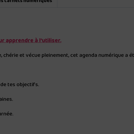
les carnets numériques
 apprendre à l’utiliser.
, chérie et vécue pleinement, cet agenda numérique a é
de tes objectifs.
aines.
urnée.