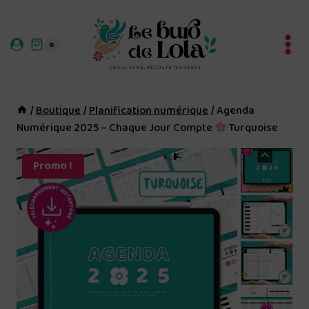
Aller
au
0
contenu
/
Boutique
/
Planification numérique
/
Agenda
Numérique 2025 – Chaque Jour Compte
Turquoise
Promo !