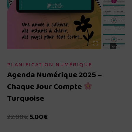
PLANIFICATION NUMÉRIQUE
Agenda Numérique 2025 –
Chaque Jour Compte
Turquoise
Le
Le
22.00
€
5.00
€
prix
prix