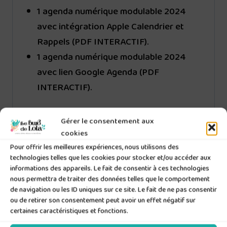
1 agenda numérique modulable 2024
avec intégration Apple Calendrier et
Rappels (PDF INTERACTIF).
1 agenda numérique modulable 2024
avec lien Google Agenda (PDF
INTERACTIF).
Offrez-vous dès maintenant cet agenda
Gérer le consentement aux
numérique, pour une organisation sans faille.
cookies
Téléchargez-le dès aujourd’hui et
Pour offrir les meilleures expériences, nous utilisons des
technologies telles que les cookies pour stocker et/ou accéder aux
commencez à planifier votre vie de manière
informations des appareils. Le fait de consentir à ces technologies
efficace et élégante.
nous permettra de traiter des données telles que le comportement
de navigation ou les ID uniques sur ce site. Le fait de ne pas consentir
ou de retirer son consentement peut avoir un effet négatif sur
N’hésitez pas à me contacter si vous avez
certaines caractéristiques et fonctions.
des questions. Je suis toujours là pour vous