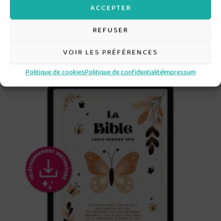
aider.
ACCEPTER
REFUSER
Produits similaires
VOIR LES PRÉFÉRENCES
Politique de cookies
Politique de confidentialité
Impressum