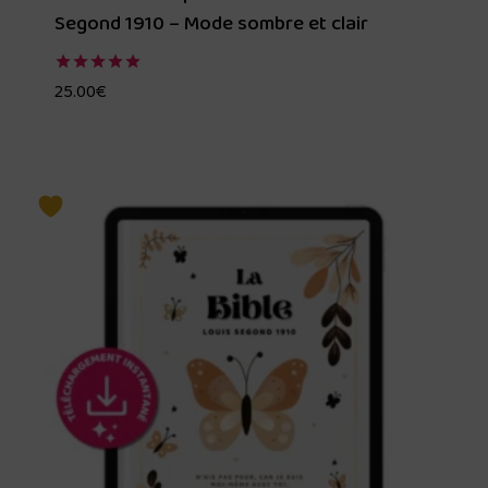
Segond 1910 – Mode sombre et clair
25.00
€
Note
5.00
sur 5