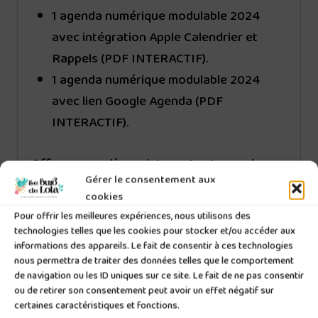
1 agenda numérique modulable 2024
avec intégration Apple Calendrier et
Rappels (PDF INTERACTIF).
1 agenda numérique modulable 2024
avec lien Google Agenda (PDF
INTERACTIF).
Offrez-vous dès maintenant cet agenda
Gérer le consentement aux
numérique, pour une organisation sans faille.
cookies
Téléchargez-le dès aujourd’hui et
Pour offrir les meilleures expériences, nous utilisons des
commencez à planifier votre vie de manière
technologies telles que les cookies pour stocker et/ou accéder aux
informations des appareils. Le fait de consentir à ces technologies
efficace et élégante.
nous permettra de traiter des données telles que le comportement
de navigation ou les ID uniques sur ce site. Le fait de ne pas consentir
N’hésitez pas à me contacter si vous avez
ou de retirer son consentement peut avoir un effet négatif sur
des questions. Je suis toujours là pour vous
certaines caractéristiques et fonctions.