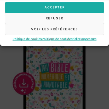
aider.
ACCEPTER
REFUSER
Produits similaires
VOIR LES PRÉFÉRENCES
Politique de cookies
Politique de confidentialité
Impressum