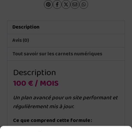
Description
Avis (0)
Tout savoir sur les carnets numériques
Description
100 € / MOIS
Un plan avancé pour un site performant et
régulièrement mis à jour.
Ce que comprend cette formule :