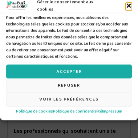
Tous les services du plan Tulipe
Gérer le consentement aux
cookies
Ajustements légers du contenu et du
Pour offrir les meilleures expériences, nous utilisons des
technologies telles que les cookies pour stocker et/ou accéder aux
design
informations des appareils. Le fait de consentir à ces technologies
nous permettra de traiter des données telles que le comportement
Création et mise à jour de contenu
de navigation ou les ID uniques sur ce site. Le fait de ne pas consentir
(jusqu’à 3 articles ou produits par mois,
ou de retirer son consentement peut avoir un effet négatif sur
certaines caractéristiques et fonctions.
texte et images fournis par le client)
ACCEPTER
Optimisations SEO régulières
REFUSER
Rapport mensuel détaillé (trafic,
performances, etc.)
VOIR LES PRÉFÉRENCES
Politique de cookies
Politique de confidentialité
Impressum
Idéal pour :
Les professionnels qui souhaitent un site