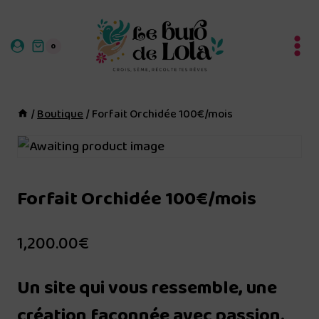
Aller
au
0
contenu
/
Boutique
/
Forfait Orchidée 100€/mois
Forfait Orchidée 100€/mois
1,200.00
€
Un site qui vous ressemble, une
création façonnée avec passion.
..