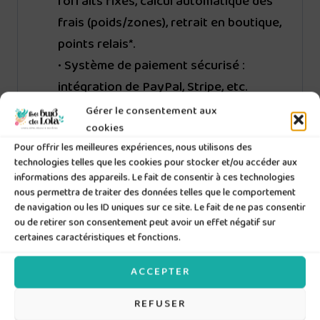
forfaits fixes, calcul automatique des
frais (poids/zones), retrait en boutique,
points relais*.
• Système de paiement sécurisé :
intégration de PayPal, Stripe, etc.
Gérer le consentement aux
Fonctionnalités avancées
:
cookies
•
Gestion des avis clients
avec
Pour offrir les meilleures expériences, nous utilisons des
Judge.me.
technologies telles que les cookies pour stocker et/ou accéder aux
informations des appareils. Le fait de consentir à ces technologies
•
Système d’alertes produits
: permet
nous permettra de traiter des données telles que le comportement
à vos clients de recevoir une
de navigation ou les ID uniques sur ce site. Le fait de ne pas consentir
ou de retirer son consentement peut avoir un effet négatif sur
notification dès qu’un produit
certaines caractéristiques et fonctions.
redevient disponible.
ACCEPTER
Intégration d’un formulaire de
newsletter :
permet à vos visiteurs de
REFUSER