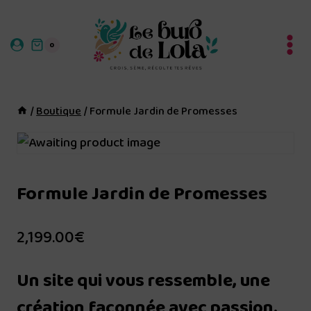
Aller
au
0
contenu
/
Boutique
/
Formule Jardin de Promesses
Formule Jardin de Promesses
2,199.00
€
Un site qui vous ressemble, une
création façonnée avec passion.
..