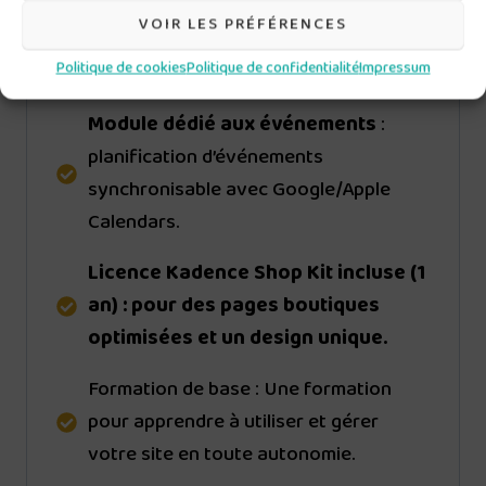
s’abonner facilement et de recevoir
VOIR LES PRÉFÉRENCES
des mises à jour directement dans leur
Politique de cookies
Politique de confidentialité
Impressum
boîte e-mail.
Module dédié aux événements
:
planification d’événements
synchronisable avec Google/Apple
Calendars.
Licence Kadence Shop Kit incluse
(1
an) : pour des pages boutiques
optimisées et un design unique.
Formation de base : Une formation
pour apprendre à utiliser et gérer
votre site en toute autonomie.