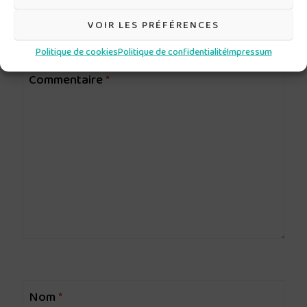
Votre adresse e-mail ne sera pas publiée.
Les champs
VOIR LES PRÉFÉRENCES
obligatoires sont indiqués avec
*
Politique de cookies
Politique de confidentialité
Impressum
Commentaire
*
Nom
*