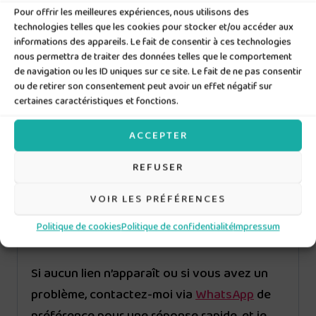
permet un meilleur suivi et n’a pas de limite
Pour offrir les meilleures expériences, nous utilisons des
technologies telles que les cookies pour stocker et/ou accéder aux
quant à la taille des fichiers, contrairement
informations des appareils. Le fait de consentir à ces technologies
aux emails.
nous permettra de traiter des données telles que le comportement
de navigation ou les ID uniques sur ce site. Le fait de ne pas consentir
ou de retirer son consentement peut avoir un effet négatif sur
Lors de l’achat d’un produit dans cette
certaines caractéristiques et fonctions.
boutique, vous recevrez immédiatement un
lien par email pour le téléchargement. De
ACCEPTER
plus, une page avec le lien de
REFUSER
téléchargement s’ouvrira dès votre achat
confirmé. Vous trouverez également le lien
VOIR LES PRÉFÉRENCES
dans la section « Téléchargements » de
Politique de cookies
Politique de confidentialité
Impressum
votre compte sur ce site.
Si aucun lien n’apparaît ou si vous avez un
problème, contactez-moi via
WhatsApp
de