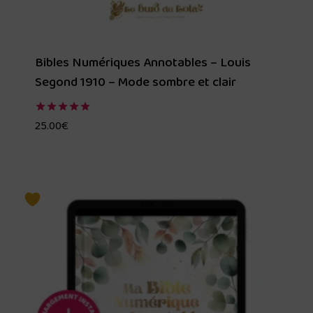
Bibles Numériques Annotables – Louis
Segond 1910 – Mode sombre et clair
25.00
€
Note
5.00
sur 5