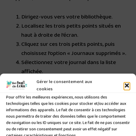
Dirigez-vous vers votre bibliothèque.
Localisez les trois petits points situés en
haut à droite de l’écran.
Cliquez sur ces trois petits points, puis
choisissez l’option « Journaux supprimés ».
Sélectionnez votre journal dans la liste
affichée.
Enfin, cliquez sur les trois petits points en
Gérer le consentement aux
bas à droite de la couverture de votre
cookies
Pour offrir les meilleures expériences, nous utilisons des
journal pour le restaurer.
technologies telles que les cookies pour stocker et/ou accéder aux
informations des appareils. Le fait de consentir à ces technologies
nous permettra de traiter des données telles que le comportement
Ainsi, vous pourrez facilement récupérer votre
de navigation ou les ID uniques sur ce site. Le fait de ne pas consentir
journal supprimé.
ou de retirer son consentement peut avoir un effet négatif sur
certaines caractéristiques et fonctions.